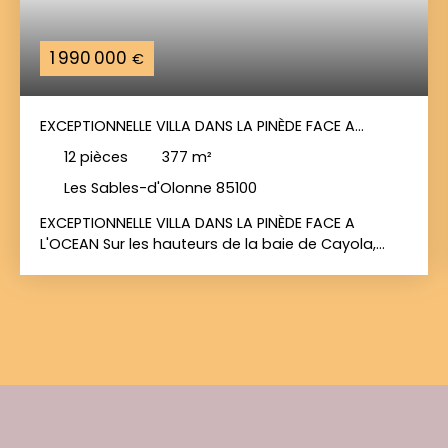
1 990 000
€
EXCEPTIONNELLE VILLA DANS LA PINÈDE FACE A
L'OCEAN
12
pièces
377
m²
Les Sables-d'Olonne 85100
EXCEPTIONNELLE VILLA DANS LA PINÈDE FACE A
L'OCEAN Sur les hauteurs de la baie de Cayola,
posée sur la dune et fondue dans la pinède, cette
villa contemporaine est hors normes et unique sur
la côte vendéenne. De conception naturelle et
écoresponsable, dessinée par l’architecte Philippe
Rizzotti, la maison est entièrement revêtue à
l’intérieur comme à l’extérieur de Plywood, teinte
chaude inspirée des écorces de pin à l’extérieur,
teinte douce et lumineuse pour les intérieurs. Elle
arbore un style minimal et organique, ode à la