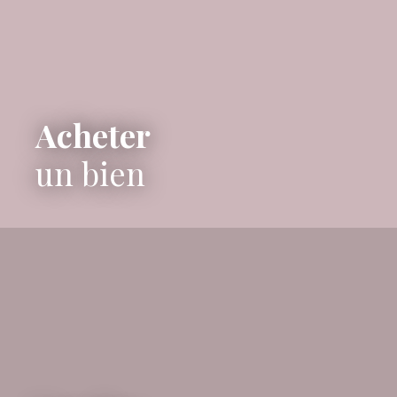
simplicité. Les chambres sont toutes orientées à
l’est pour accueillir le soleil levant. Les pièces de vie
sont ouvertes vers le sud et l’ouest pour profiter
de la chaleur et de la lumière jusqu’au couchant.
La propriété de 377m2 est composée de 2
volumes principaux ; Le premier se décline sur 3
niveaux, un spacieux séjour et cuisine
Acheter
complètement ouvert sur la nature. Le revêtement
intégral en bouleau clair, les rangements
un bien
dissimulés, l’ilot central ainsi que les larges
ouvertures en aluminium lui confère un esprit à la
fois naturel et chaleureux. Par le magnifique
escalier, vous accédez au rez-de-chaussée
composé d’un cosy salon Tv/Bibliothèque, de 2
chambres confortables avec salle d’eau intégrée.
L’intégralité du niveau est également revêtue de
bois, les différentes vues sur la pinède lui
conférent une atmosphère douce et poétique. Au
niveau inférieur, un second espace nuit dans une
ambiance plus minérale avec béton cellulaire,
enduit au sable et sol résineux, composé d'une
suite parentale, d'une spacieuse chambre et d'un