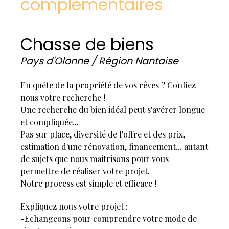
complémentaires
authentiques et décoration soignée. Parquets
massifs, radiateurs en fonte, cheminée, briques,
zellige, carreaux rétro confèrent à l’ensemble une
Chasse de biens
identité unique. Au rez-de-chaussée, l'entrée avec
placard dessert un premier espace nuit composé
Pays d'Olonne / Région Nantaise
de 2 chambres cosy se partageant une salle
d'eau avec douche à l'italienne et wc. L'étage
central propose une belle pièce de vie traversante
En quête de la propriété de vos rêves ? Confiez-
baignée de lumière et une cuisine bien optimisée
nous votre recherche !
avec accès à la terrasse sur pilotis, 2 chambres
Une recherche du bien idéal peut s'avérer longue
dont une actuellement salon tv, une belle salle
et compliquée...
d'eau et wc indépendants. Au dernier étage, un
Pas sur place, diversité de l'offre et des prix,
espace nuit avec 2 chambres dont une
estimation d'une rénovation, financement... autant
traversante de 18m2, un espace tv ou bureau et
de sujets que nous maitrisons pour vous
une troisième salle d'eau avec wc. À l’extérieur, la
terrasse surplombe un superbe jardin arboré,
permettre de réaliser votre projet.
exposé plein sud et sans vis à vis. Véritable écrin
Notre process est simple et efficace !
de verdure, il offre une ambiance de vacances
toute l’année avec ses bambous, camélias,
Expliquez nous votre projet :
arbres fruitiers et son majestueux pin parasol. Les
-Echangeons pour comprendre votre mode de
prestations sont complétées par un garage, 2