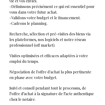
vie et vos envies.
places de stationnements extérieur, une
-Définissons précisément ce qui est essentiel pour
buanderie, une cave, de nombreux espaces de
vous dans votre futur achat.
rangement et des dépendances. L'accès rapide
aux commerces, écoles et un arrêt de bus au pied
-Validons votre budget et le financement.
de la maison sont autant d'atouts pour une vie de
-Cadrons le planning.
famille paisible aux portes de Nantes. La vente
peut se faire intégralement meublée. Exclusivité et
Recherche, sélection et pré-visites des biens via
coup de cœur de l'agence !
les plateformes, nos logiciels et notre réseau
professionnel (off market).
Visites optimisées et efficaces adaptées à votre
emploi du temps.
Négociation de l'offre d'achat la plus pertinente
en phase avec votre budget.
Suivi et conseil pendant tout le processus, de
l’offre d’achat à la signature de l’acte authentique
chez le notaire.