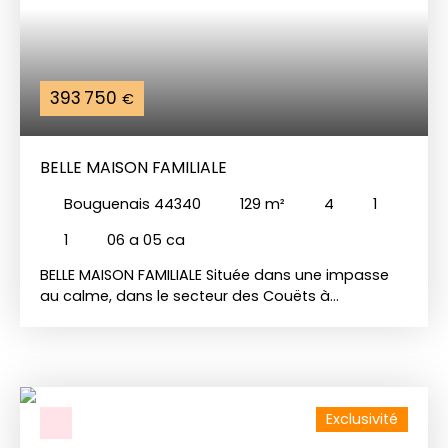
393 750
€
BELLE MAISON FAMILIALE
Bouguenais 44340
129
m²
4
1
1
06 a 05 ca
BELLE MAISON FAMILIALE Située dans une impasse
au calme, dans le secteur des Couëts à
Bouguenais, à proximité du Piano’cktail, cette belle
maison de plain-pied de 130m2 offre un cadre de
vie agréable et fonctionnel aux portes de Nantes.
Elle propose une spacieuse pièce de vie
traversante comprenant un confortable salon-
Exclusivité
séjour ouvert et sa cuisine contemporaine avec
fenêtres atelier. L’espace nuit dessert quatre