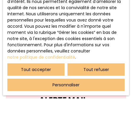
d'intérêt. Ils nous permettent également d'améliorer la
Formé au design d'espace, nous imaginons et
qualité de nos services et la convivialité de notre site
concevons des plans d'aménagement :
internet. Nous utiliserons uniquement les données
Optimisation, fonctionnalité et esthétisme.
personnelles pour lesquelles vous avez donné votre
Du plan 3D au projet clés en main, nous sommes
accord. Vous pouvez les modifier à n'importe quel
spécialisés sur l'optimisation d'espaces atypiques
moment via la rubrique ″Gérer les cookies″ en bas de
avec mini bassin (-10m2).
notre site, à l'exception des cookies essentiels à son
fonctionnement. Pour plus d'informations sur vos
données personnelles, veuillez consulter
notre politique de confidentialité
.
Tout accepter
Tout refuser
Personnaliser
ALERTE MAIL
Utilisez notre outil d'alerte mail en complétant le
formulaire ci-dessous. C'est offert et sans
engagement.