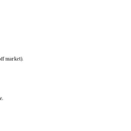
off market).
e.