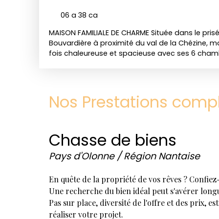
06 a 38 ca
MAISON FAMILIALE DE CHARME Située dans le prisé
Bouvardière à proximité du val de la Chézine, m
fois chaleureuse et spacieuse avec ses 6 chambr
Déclinée sur 200m2, elle propose des volumes gé
niveaux, idéale pour une famille nombreuse et té
chaussée, une entrée XXL, une spacieuse cuisi
2 chambres/Bureau, une salle d"eau et une mag
Nos Prestations comp
ouverte sur le jardin avec ses baies atelier. À l'
spacieuses, salle de bain, suite parentale avec s
et vue sur le jardin. À l'extérieur, vous profiterez 
Chasse de biens
bucolique et arboré avec piscine agrémentée d'
dépendances et d'une cuisine d'été. Les trans
Pays d'Olonne / Région Nantaise
pied de la maison, à proximité immédiate des 
le bus et le tramway, cette maison combine ca
confort ! Prestations rares pour le secteur! Détai
En quête de la propriété de vos rêves ? Confiez
hasard. fr & Instagram @maisonhasard
Une recherche du bien idéal peut s'avérer longu
Pas sur place, diversité de l'offre et des prix,
réaliser votre projet.