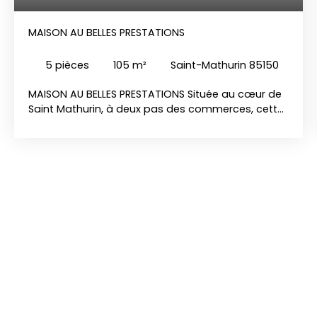
MAISON AU BELLES PRESTATIONS
5
pièces
105
m²
Saint-Mathurin 85150
MAISON AU BELLES PRESTATIONS Située au cœur de
Saint Mathurin, à deux pas des commerces, cette
charmante maison saura vous séduire par son
atmosphère chaleureuse et ses prestations de
qualité. Fonctionnelle et lumineuse, elle se
compose d'une grande pièce de vie de 60m2
avec poêle à bois, de deux chambres se
partageant une salle de bain, de wc
indépendants, d'une buanderie avec sauna et
d'un espace bureau avec couchage en
mezzanine. À l'extérieur, vous profiterez d'un
magnifique jardin arboré exposé sud-ouest avec
2 terrasses et un espace détente avec piscine et
bain nordique. Côté pratique, la propriété dispose
de plusieurs places de stationnement, de
nombreux espaces de rangement, d'une cave et