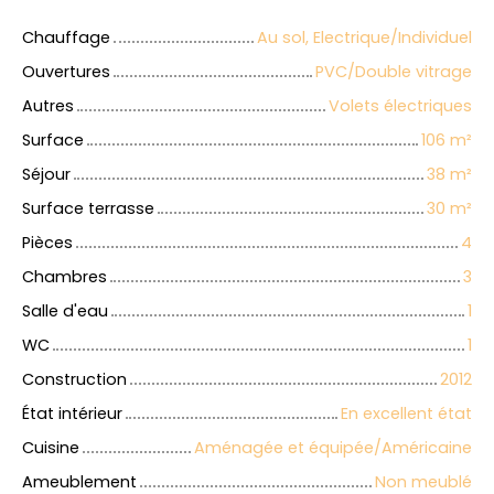
Chauffage
Au sol, Electrique/Individuel
Ouvertures
PVC/Double vitrage
Autres
Volets électriques
Surface
106
m²
Séjour
38
m²
Surface terrasse
30
m²
Pièces
4
Chambres
3
Salle d'eau
1
WC
1
Construction
2012
État intérieur
En excellent état
Cuisine
Aménagée et équipée/Américaine
Ameublement
Non meublé