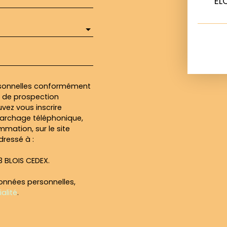
ÉL
rsonnelles conformément
et de prospection
vez vous inscrire
marchage téléphonique,
mmation, sur le site
dressé à :
13 BLOIS CEDEX.
données personnelles,
alité
.