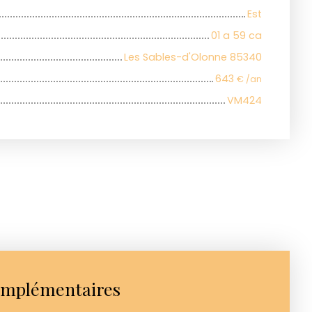
Est
01 a 59 ca
Les Sables-d'Olonne 85340
643
€ /an
VM424
omplémentaires