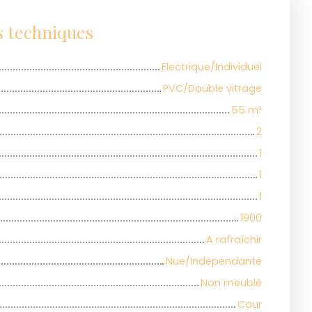
s techniques
Electrique/Individuel
PVC/Double vitrage
55
m²
2
1
1
1
1900
A rafraîchir
Nue/Indépendante
Non meublé
Cour